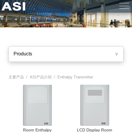
Products
∨
主要产品 /
ASI产品介绍
/ Enthalpy Transmitter
Room Enthalpy
LCD Display Room