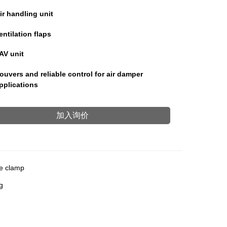
ir handling unit
entilation flaps
AV unit
ouvers and reliable control for air damper
pplications
加入询价
le clamp
g